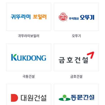
귀뚜라미보일러
오뚜기
극동건설
금호건설