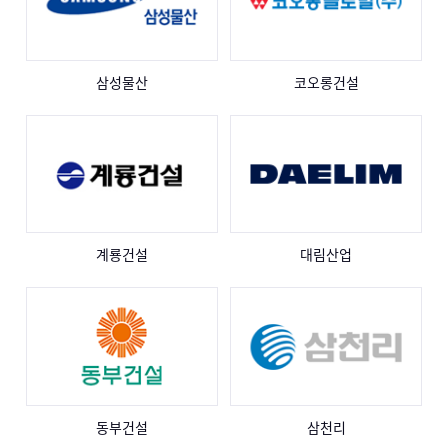
삼성물산
코오롱건설
계룡건설
대림산업
동부건설
삼천리